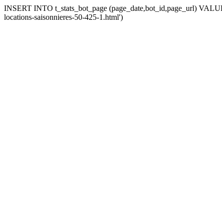
INSERT INTO t_stats_bot_page (page_date,bot_id,page_url) VALUES 
locations-saisonnieres-50-425-1.html')